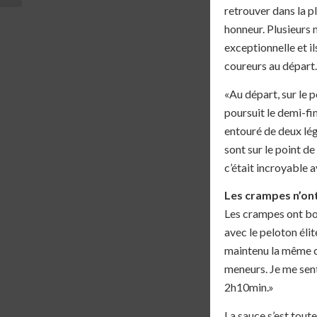
PLUS...
retrouver dans la pl
honneur. Plusieurs 
exceptionnelle et i
coureurs au départ
«Au départ, sur le p
poursuit le demi-fin
entouré de deux lég
sont sur le point de
c’était incroyable 
Les crampes n’on
Les crampes ont bou
avec le peloton élit
maintenu la même ca
meneurs. Je me sent
2h10min.»
La sauce s’est toute