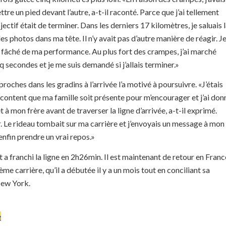
ettre un pied devant l’autre, a-t-il raconté. Parce que j’ai tellement
jectif était de terminer. Dans les derniers 17 kilomètres, je saluais 
des photos dans ma tête. Il n’y avait pas d’autre manière de réagir. J
 fâché de ma performance. Au plus fort des crampes, j’ai marché
q secondes et je me suis demandé si j’allais terminer.»
roches dans les gradins à l’arrivée l’a motivé à poursuivre. «J’étais
content que ma famille soit présente pour m’encourager et j’ai don
 à mon frère avant de traverser la ligne d’arrivée, a-t-il exprimé.
er. Le rideau tombait sur ma carrière et j’envoyais un message à mon
enfin prendre un vrai repos.»
 a franchi la ligne en 2h26min. Il est maintenant de retour en Franc
ème carrière, qu’il a débutée il y a un mois tout en conciliant sa
New York.
e