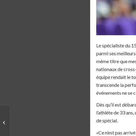
Le spécialiste du 
parmi ses meilleurs
même titre que mes 
nationaux de cross-
équipe rendait le to
transcende la perfo
événements ne se co
Dès qu’il est déba
l’athlète de 33 ans,
TENDANCE | MIEUX
QUE LA COURSE! UNE
de spécial.
ÉTUDE RÉVÈLE QUE LA
«Ce n’est pas arrivé
MUSCULATION EST