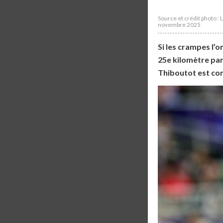
Source et crédit photo : 
novembre 2025
Si les crampes l’o
25e kilomètre parc
Thiboutot est co