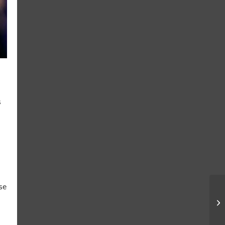
s
ose