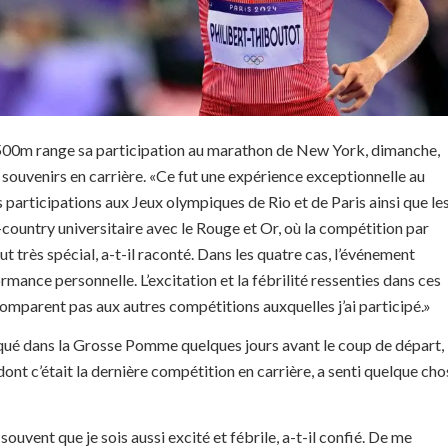
1500m range sa participation au marathon de New York, dimanche,
 souvenirs en carrière. «Ce fut une expérience exceptionnelle au
participations aux Jeux olympiques de Rio et de Paris ainsi que le
country universitaire avec le Rouge et Or, où la compétition par
ut très spécial, a-t-il raconté. Dans les quatre cas, l’événement
rmance personnelle. L’excitation et la fébrilité ressenties dans ces
mparent pas aux autres compétitions auxquelles j’ai participé.»
rqué dans la Grosse Pomme quelques jours avant le coup de départ,
 dont c’était la dernière compétition en carrière, a senti quelque ch
 souvent que je sois aussi excité et fébrile, a-t-il confié. De me