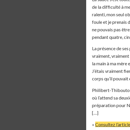
de la difficulté à m
ralenti, mon seul ob
foule et je prenais 
ne pouvais pas être
pendant quatre, cin
La présence de ses p
vraiment, vraiment 
la main à ma mère et
J’étais vraiment fi
corps qu’il pouvait 
Philibert-Thiboutot
où l’attend sa deuxi
préparation pour 
[…]
»
Consultez l’articl