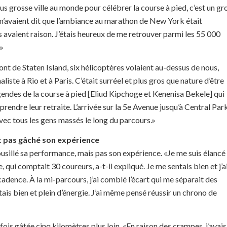
us grosse ville au monde pour célébrer la course à pied, c’est un gr
m’avaient dit que l’ambiance au marathon de New York était
ls avaient raison. J’étais heureux de me retrouver parmi les 55 000
.»
ont de Staten Island, six hélicoptères volaient au-dessus de nous,
aliste à Rio et à Paris. C’était surréel et plus gros que nature d’être
endes de la course à pied [Eliud Kipchoge et Kenenisa Bekele] qui
 prendre leur retraite. L’arrivée sur la 5e Avenue jusqu’à Central Park
avec tous les gens massés le long du parcours.»
t pas gâché son expérience
sillé sa performance, mais pas son expérience. «Je me suis élancé
e, qui comptait 30 coureurs, a-t-il expliqué. Je me sentais bien et j’a
dence. À la mi-parcours, j’ai comblé l’écart qui me séparait des
ais bien et plein d’énergie. J’ai même pensé réussir un chrono de
fois gâtée cinq kilomètres plus loin. «En raison des crampes, j’avais