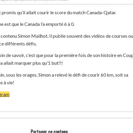
promis qu’il allait courir le score du match Canada-Qatar.
e est que le Canada l’a emporté 6 à 0.
e contenu Simon Mailhot. Il publie souvent des vidéos de courses o
nce différents défis.
loin de savoir, c’est que pour la première fois de son histoire en Cou
 allait marquer plus qu’1 but!!!
, sous les orages, Simon a relevé le défi de courir 60 km, soit sa
e à vie!
agram
Partager ce contenu