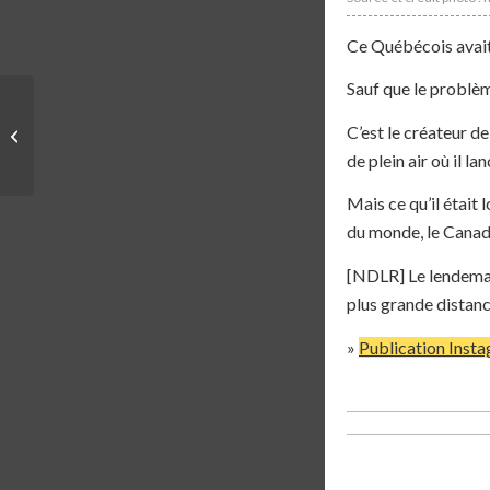
Ce Québécois avait 
Sauf que le problèm
APÉRO TOUT-COURT
C’est le créateur d
#16 SPÉCIAL BU –
18/06/2026
de plein air où il la
Mais ce qu’il était 
du monde, le Canada
[NDLR] Le lendemain
plus grande distanc
»
Publication Inst