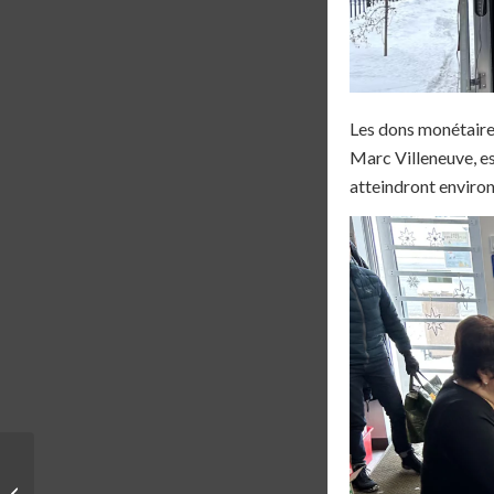
Les dons monétaires
Marc Villeneuve, es
atteindront environ
ALBUMS | POLAR BEAR
ULTRA 12H –