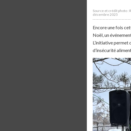
Source et crédit photo :
décembre 2025
Encore une fois cet
Noël, un événement
L’initiative permet
d’insécurité aliment