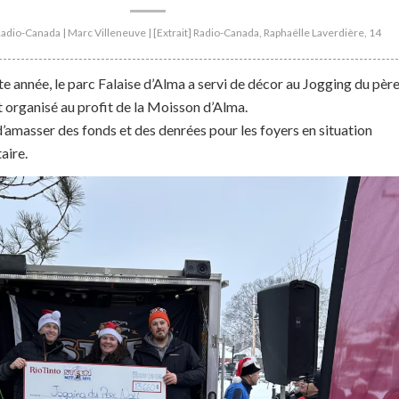
 Radio-Canada | Marc Villeneuve | [Extrait] Radio-Canada, Raphaëlle Laverdière, 14
te année, le parc Falaise d’Alma a servi de décor au Jogging du pèr
 organisé au profit de la Moisson d’Alma.
 d’amasser des fonds et des denrées pour les foyers en situation
aire.