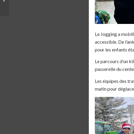
01/02/2025
Le Jogging a mobili
accessible. De l’an
pour les enfants é
Le parcours d’un ki
passerelle du cente
Les équipes des tra
matin pour déglacer