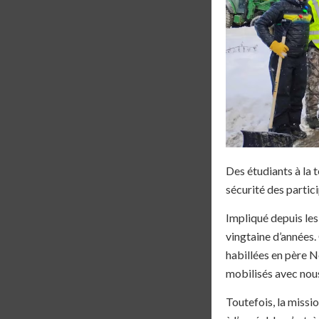
Des étudiants à la
sécurité des partic
Impliqué depuis les
vingtaine d’années.
habillées en père No
mobilisés avec nou
Toutefois, la missi