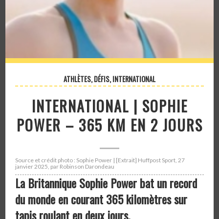
ATHLÈTES
,
DÉFIS
,
INTERNATIONAL
INTERNATIONAL | SOPHIE
POWER – 365 KM EN 2 JOURS
Source et crédit photo : Sophie Power | [Extrait] Huffpost Sport, 27
janvier 2025, par Robinson Darondeau
La Britannique Sophie Power bat un record
du monde en courant 365 kilomètres sur
tapis roulant en deux jours.