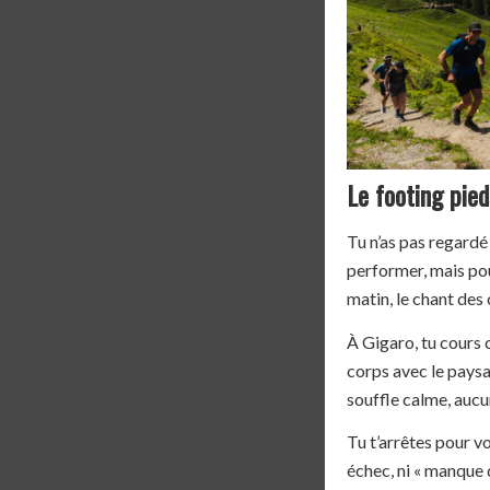
Le footing pied
Tu n’as pas regardé 
performer, mais pour
matin, le chant des
À Gigaro, tu cours c
corps avec le paysa
souffle calme, aucu
Tu t’arrêtes pour v
échec, ni « manque d