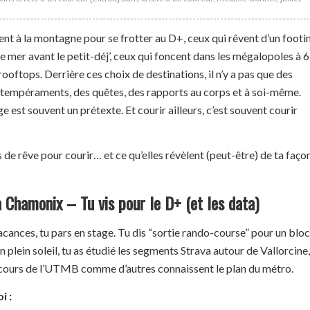
tent à la montagne pour se frotter au D+, ceux qui rêvent d’un footi
e mer avant le petit-déj’, ceux qui foncent dans les mégalopoles à 6
ooftops. Derrière ces choix de destinations, il n’y a pas que des
s tempéraments, des quêtes, des rapports au corps et à soi-même.
ge est souvent un prétexte. Et courir ailleurs, c’est souvent courir
 de rêve pour courir… et ce qu’elles révèlent (peut-être) de ta faço
à Chamonix – Tu vis pour le D+ (et les data)
acances, tu pars en stage. Tu dis “sortie rando-course” pour un bloc
 plein soleil, tu as étudié les segments Strava autour de Vallorcine,
arcours de l’UTMB comme d’autres connaissent le plan du métro.
i :