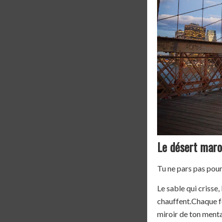
Le désert maro
Tu ne pars pas pour 
Le sable qui crisse, 
chauffent.Chaque f
miroir de ton mental