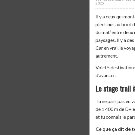
2025
Il y a ceux qui mon
pieds nus au bord d
du mat’ entre deux r
paysages. Il y a de
Car en vrai, le voya
autrement.
Voici 5 destinations
d’avancer.
Le stage trail 
Tu ne pars pas en v
de 1 400 m de D+ en
et tu connais le p
Ce que ça dit de to