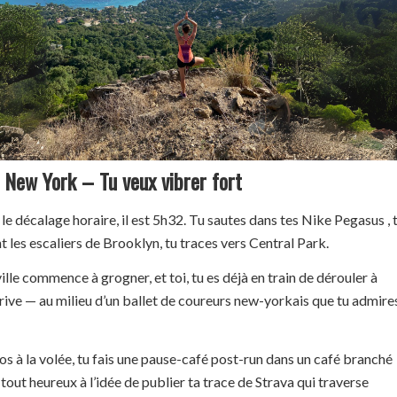
à New York – Tu veux vibrer fort
 le décalage horaire, il est 5h32. Tu sautes dans tes Nike Pegasus , 
 les escaliers de Brooklyn, tu traces vers Central Park.
a ville commence à grogner, et toi, tu es déjà en train de dérouler à
ive — au milieu d’un ballet de coureurs new-yorkais que tu admire
s à la volée, tu fais une pause-café post-run dans un café branché
tout heureux à l’idée de publier ta trace de Strava qui traverse