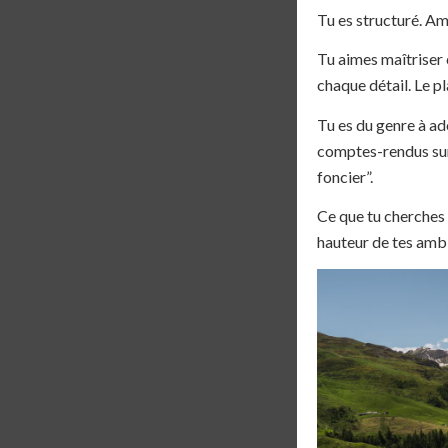
Tu es structuré. Am
Tu aimes maîtriser
chaque détail. Le pl
Tu es du genre à ad
comptes-rendus sur 
foncier”.
Ce que tu cherches 
hauteur de tes ambi