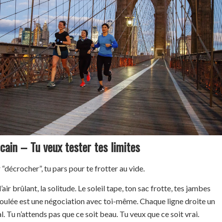
cain – Tu veux tester tes limites
“décrocher”, tu pars pour te frotter au vide.
l’air brûlant, la solitude. Le soleil tape, ton sac frotte, tes jambes
oulée est une négociation avec toi-même. Chaque ligne droite un
. Tu n’attends pas que ce soit beau. Tu veux que ce soit vrai.