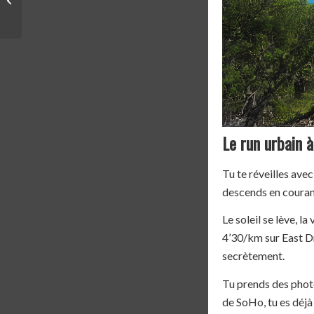
LA CASE BADWATER
13...
Le run urbain 
Tu te réveilles avec
descends en courant
Le soleil se lève, l
4’30/km sur East Dr
secrètement.
Tu prends des photo
de SoHo, tu es déjà 