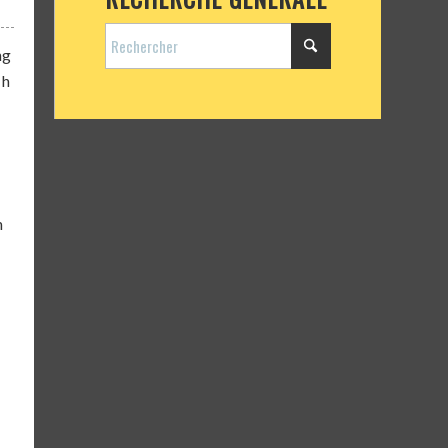
ng
 h
n