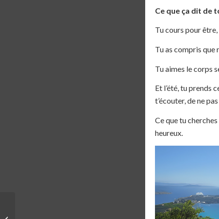
Ce que ça dit de to
Tu cours pour être,
Tu as compris que ra
Tu aimes le corps s
Et l’été, tu prends 
t’écouter, de ne pas
Ce que tu cherches 
heureux.
ATHLÈTE | STÉPHANIE
SIMPSON – J’AI COCHÉ