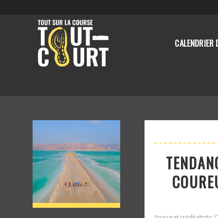
CALENDRIER 
TENDANC
COUREU
Source et crédit photo : 