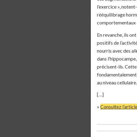
l’exercice », notent
rééquilibrage horm
comportementaux d
En revanche, ils on
positifs de l’activ
nourris avec des al
dans l’hippocampe,
précisent-ils. Cett
fondamentalement mo
au niveau cellulaire.
[…]
»
Consultez l’articl