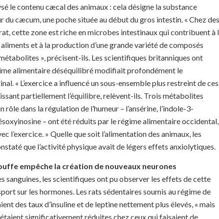
lysé le contenu cæcal des animaux : cela désigne la substance
eur du cæcum, une poche située au début du gros intestin. « Chez de
t, cette zone est riche en microbes intestinaux qui contribuent à 
aliments et à la production d’une grande variété de composés
étabolites », précisent-ils. Les scientifiques britanniques ont
gime alimentaire déséquilibré modifiait profondément le
nal. « L’exercice a influencé un sous-ensemble plus restreint de ces
ssant partiellement l’équilibre, relèvent-ils. Trois métabolites
 rôle dans la régulation de l’humeur – l’ansérine, l’indole-3-
ésoxyinosine – ont été réduits par le régime alimentaire occidental,
c l’exercice. » Quelle que soit l’alimentation des animaux, les
nstaté que l’activité physique avait de légers effets anxiolytiques.
bouffe empêche la création de nouveaux neurones
s sanguines, les scientifiques ont pu observer les effets de cette
sport sur les hormones. Les rats sédentaires soumis au régime de
ient des taux d’insuline et de leptine nettement plus élevés, « mais
taient significativement réduites chez ceux qui faisaient de