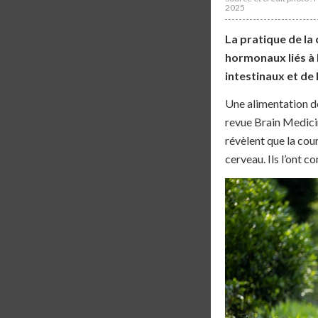
2025
La pratique de la
hormonaux liés à 
intestinaux et de 
Une alimentation dé
revue Brain Medicin
révèlent que la cour
cerveau. Ils l’ont c