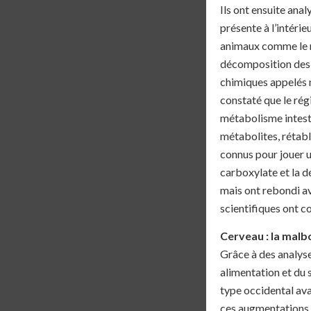
Ils ont ensuite ana
présente à l’intéri
animaux comme le ra
décomposition des 
chimiques appelés m
constaté que le ré
métabolisme intesti
métabolites, rétabli
connus pour jouer un
carboxylate et la d
mais ont rebondi ave
scientifiques ont co
Cerveau : la mal
Grâce à des analyse
alimentation et du 
type occidental ava
ces augmentations é