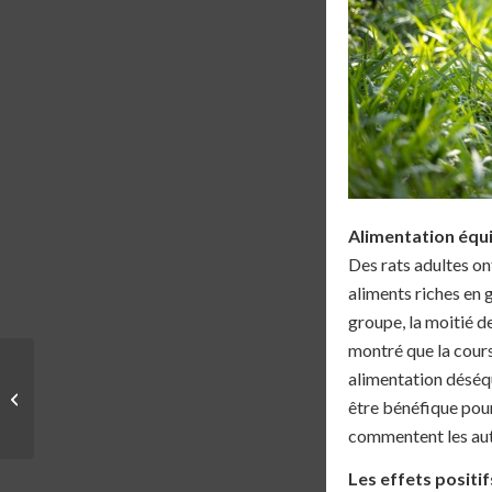
Alimentation équi
Des rats adultes on
aliments riches en 
groupe, la moitié d
montré que la cours
alimentation déséqu
APÉRO TOUT COURT
être bénéfique pou
#8 – 13/10/2025
commentent les aut
Les effets positif