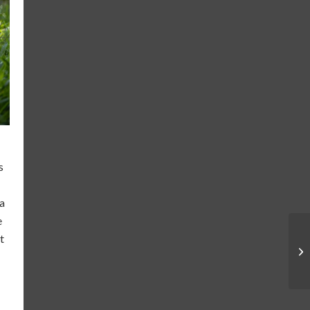
s
 a
e
t