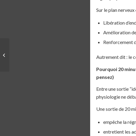
Sur le plan nerveux
Libération d’en
Amélioration de 
Renforcement du 
ÉVÉNEMENT | UNE
COURSE DE 230
Autrement dit : le 
KILOMÈTRES DANS
PORTNEUF
Pourquoi 20 minut
pensez)
Entre une sortie “id
physiologie ne déba
Une sortie de 20 mi
empêche la régr
entretient les a