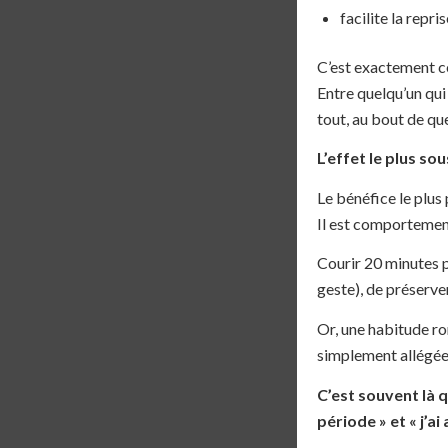
facilite la repr
C’est exactement ce
Entre quelqu’un qui
tout, au bout de que
L’effet le plus so
Le bénéfice le plus
Il est comportemen
Courir 20 minutes 
geste), de préserver
Or, une habitude ro
simplement allégée
C’est souvent là q
période » et « j’ai