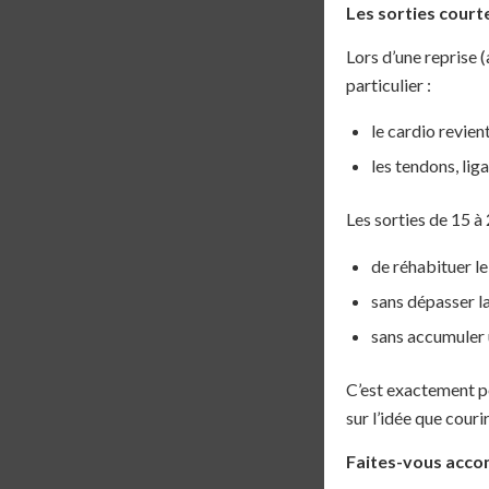
Les sorties court
Lors d’une reprise 
particulier :
le cardio revient
les tendons, li
Les sorties de 15 à
de réhabituer le
sans dépasser l
sans accumuler 
C’est exactement po
sur l’idée que couri
Faites-vous acc