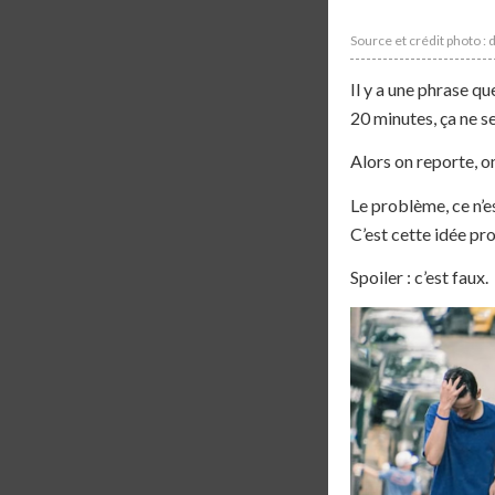
Source et crédit photo : d
Il y a une phrase qu
20 minutes, ça ne ser
Alors on reporte, on
Le problème, ce n’e
C’est cette idée p
Spoiler : c’est faux.