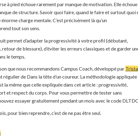
urse à pied échoue rarement par manque de motivation. Elle échoue 
nque de structure. Savoir quoi faire, quand le faire et surtout quoi 
e énorme charge mentale. C’est précisément là qu’un
end tout son sens.
uit permet d’adapter la progressivité à votre profil (débutant,
 retour de blessure), d’éviter les erreurs classiques et de garder un
ns le temps.
raison que nous recommandons Campus Coach, développé par
Trist
t régulier de Dans la tête d’un coureur. La méthodologie appliquée
st la même que celle expliquée dans cet article : progressivité,
ffort et respect du corps. Pour vous permettre de tester sans
pouvez essayer gratuitement pendant un mois avec le code DLTDC
ois, pour bien reprendre, c’est de ne pas être seul.
e