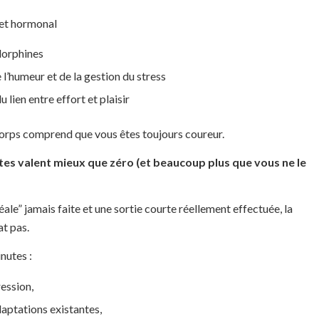
 et hormonal
dorphines
l’humeur et de la gestion du stress
lien entre effort et plaisir
corps comprend que vous êtes toujours coureur.
es valent mieux que zéro (et beaucoup plus que vous ne le
éale” jamais faite et une sortie courte réellement effectuée, la
t pas.
nutes :
ession,
daptations existantes,