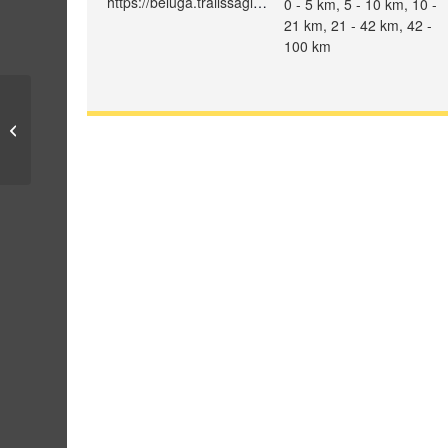
https://beluga.trailssaglac.org/accueil
0 - 5 km, 5 - 10 km, 10 -
21 km, 21 - 42 km, 42 -
100 km
Ultra Trail Forillon