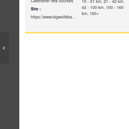
Calendrier des courses
10 - 21 km, 21 - 42 km,
42 - 100 km, 100 - 160
Site :
km, 160+
https://www.bigwolfsbackyardultra.ca/outaouais/
Ultra Trail Forillon