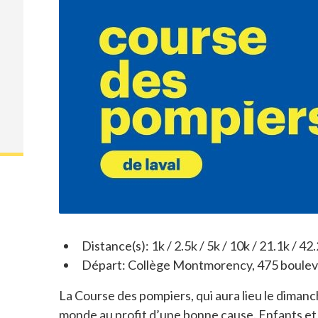
Distance(s): 1k / 2.5k / 5k / 10k / 21.1k / 42
Départ: Collège Montmorency, 475 bouleva
La Course des pompiers, qui aura lieu le diman
monde au profit d’une bonne cause. Enfants et a