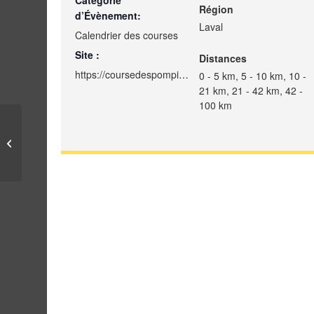
Catégorie
Région
d’Évènement:
Laval
Calendrier des courses
Site :
Distances
https://coursedespompiers.org/
0 - 5 km, 5 - 10 km, 10 -
21 km, 21 - 42 km, 42 -
100 km
La Course des Paroles
dans le Vent