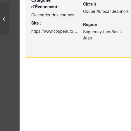
Catégorie
Circuit
d’Évènement:
Coupe Autocar Jeannois
Calendrier des courses
BougeBouge Frédéric-
Back
Site :
Région
https://www.coupeautocarjeannois.com/les-courses/
Saguenay-Lac-Saint-
Jean