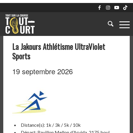
La Jakours Athlétisme UltraViolet
Sports
19 septembre 2026
Distance(s): 1k / 3k / 5k / 10k
Départ: Pavillon Mellon d’Arvida, 2175 boul.