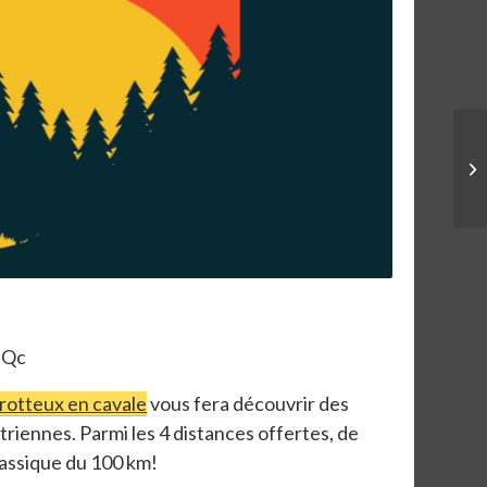
 Qc
rotteux en cavale
vous fera découvrir des
triennes. Parmi les 4 distances offertes, de
lassique du 100 km!