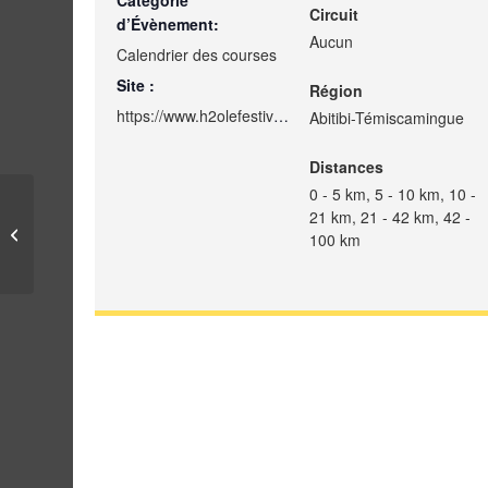
Catégorie
Circuit
d’Évènement:
Aucun
Calendrier des courses
Site :
Région
https://www.h2olefestival.ca/course
Abitibi-Témiscamingue
Distances
0 - 5 km, 5 - 10 km, 10 -
21 km, 21 - 42 km, 42 -
Backyard UltraSolidaire
100 km