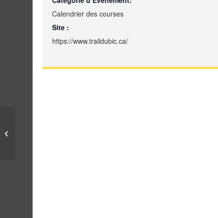
Catégorie d’Évènement:
Calendrier des courses
Site :
https://www.traildubic.ca/
Défi Backyard Neuville