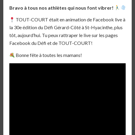
Bravo à tous nos athlètes qui nous font vibrer!
TOUT-COURT était en animation de Facebook live à
la 30e édition du Défi Gérard-Côté à St-Hyacinthe, plus
tôt, aujourd’hui. Tu peux rattraper le live sur les pages
Facebook du Défi et de TOUT-COURT!
Bonne fête à toutes les mamans!