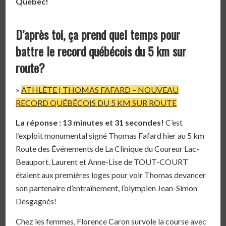
Québec!
D’après toi, ça prend quel temps pour
battre le record québécois du 5 km sur
route?
»
ATHLÈTE | THOMAS FAFARD – NOUVEAU
RECORD QUÉBÉCOIS DU 5 KM SUR ROUTE
La réponse : 13 minutes et 31 secondes!
C’est
l’exploit monumental signé Thomas Fafard hier au 5 km
Route des Événements de La Clinique du Coureur Lac-
Beauport. Laurent et Anne-Lise de TOUT-COURT
étaient aux premières loges pour voir Thomas devancer
son partenaire d’entraînement, l’olympien Jean-Simon
Desgagnés!
Chez les femmes, Florence Caron survole la course avec