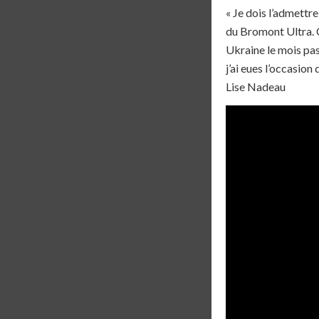
« Je dois l’admettre
du Bromont Ultra. C
Ukraine le mois pas
j’ai eues l’occasion
Lise Nadeau