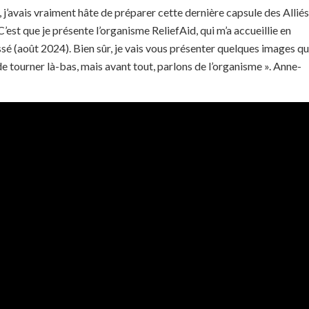
, j’avais vraiment hâte de préparer cette dernière capsule des Alliés
’est que je présente l’organisme ReliefAid, qui m’a accueillie en
sé (août 2024). Bien sûr, je vais vous présenter quelques images q
 de tourner là-bas, mais avant tout, parlons de l’organisme ». Anne-