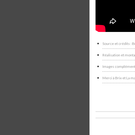
Source et crédits : 
Réalisation et mont
Images complémentai
Merci à Brix et La m