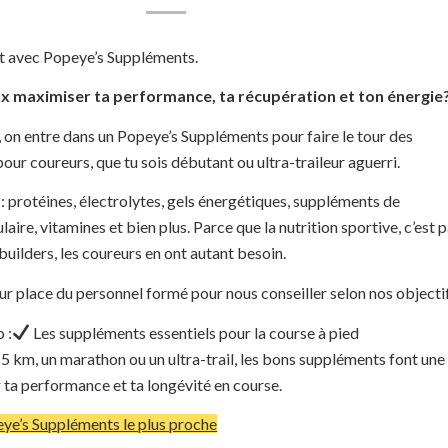
t avec Popeye’s Suppléments.
ux maximiser ta performance, ta récupération et ton énergie
 on entre dans un Popeye’s Suppléments pour faire le tour des
pour coureurs, que tu sois débutant ou ultra-traileur aguerri.
: protéines, électrolytes, gels énergétiques, suppléments de
ire, vitamines et bien plus. Parce que la nutrition sportive, c’est 
builders, les coureurs en ont autant besoin.
ur place du personnel formé pour nous conseiller selon nos objectif
 :
Les suppléments essentiels pour la course à pied
5 km, un marathon ou un ultra-trail, les bons suppléments font une
r ta performance et ta longévité en course.
ye’s Suppléments le plus proche