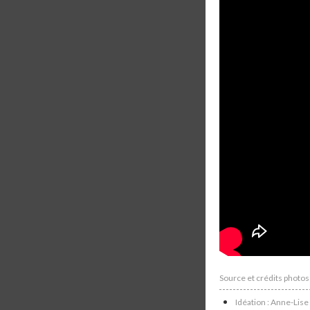
Source et crédits phot
Idéation : Anne-Lis