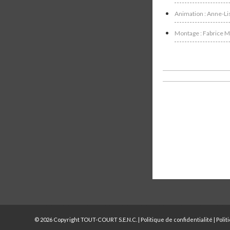
Animation : Anne-L
Montage : Fabrice 
© 2026 Copyright TOUT-COURT S.E.N.C. |
Politique de confidentialité
|
Polit