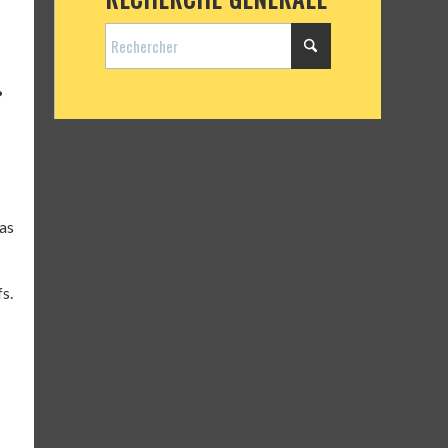
?
pas
s.