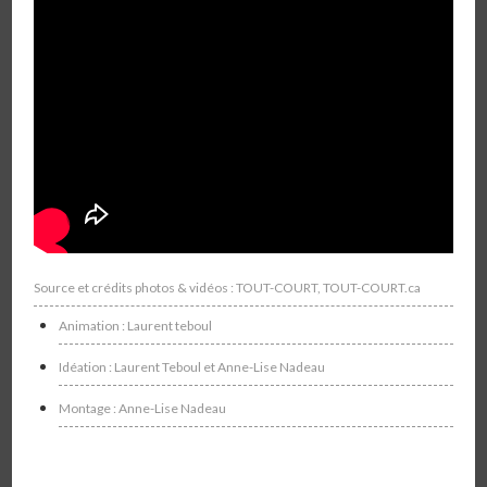
Source et crédits photos & vidéos : TOUT-COURT, TOUT-COURT.ca
Animation : Laurent teboul
Idéation : Laurent Teboul et Anne-Lise Nadeau
Montage : Anne-Lise Nadeau