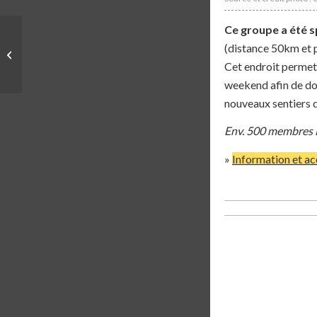
Ce groupe a été s
(distance 50km et p
COMMUNAUTÉ | RÜD
RUNNERS
Cet endroit perme
weekend afin de don
nouveaux sentiers d
Env. 500 membres
»
Information et a