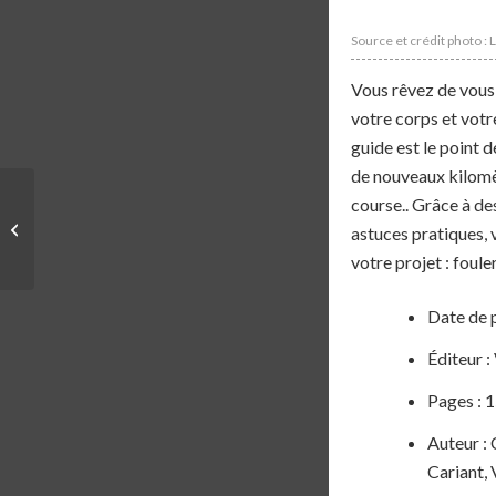
Source et crédit photo : 
Vous rêvez de vous
votre corps et votr
guide est le point d
de nouveaux kilomèt
course.. Grâce à de
LIVRE | TRAIL – CÉCILE
astuces pratiques,
BERTIN
votre projet : foul
Date de p
Éditeur
Pages : 
Auteur : 
Cariant, 