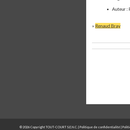
Auteur : 
»
Renaud Bray
© 2026 Copyright TOUT-COURT S.E.N.C. |
Politique de confidentialité
|
Polit