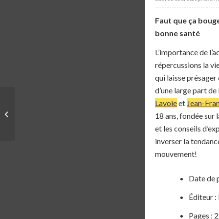
Faut que ça bouge
bonne santé
L’importance de l’a
répercussions la vi
qui laisse présager
d’une large part de 
Lavoie
et
Jean-Fra
COURSE | UN
NOUVEAU 60 KM À
18 ans, fondée sur 
L’UTHC
et les conseils d’e
inverser la tendance
mouvement!
Date de 
Éditeur
Pages : 