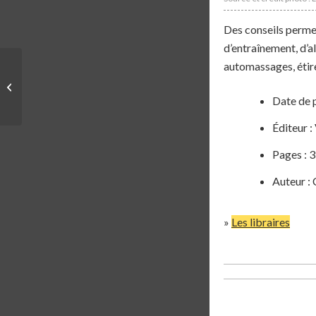
Des conseils permet
d’entraînement, d’a
automassages, étire
LIVRE | LE MARATHON
– CÉCILE BERTIN
Date de 
Éditeur
Pages : 
Auteur : 
»
Les libraires