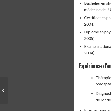
Bachelier en ph
médecine de l’U
Certificat en p
2004)
Diplôme en phys
2005)
Examen nationa
2004)
Expérience d’en
Thérapie
réadapta
PROGRAMME | JEAN-
YVES CLOUTIER – 42.2
Diagnosti
KM – GROUPE B
de Médec
Interventions an