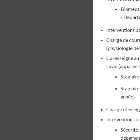
Biomécan
/ Départ
Interventions po
Chargé de cours
(physiologie de 
Co-enseigne au 
Laval (appareil
Stagiair
Stagiaire
année)
Chargé d’enseig
Interventions p
Sécurité,
départeme