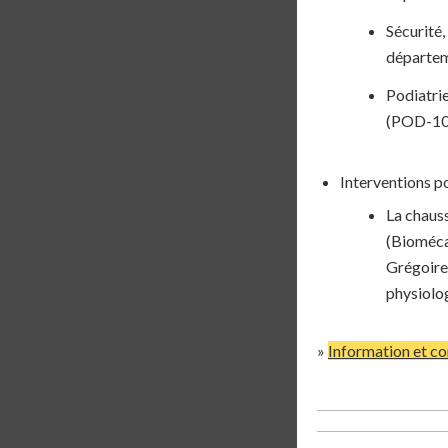
Sécurité,
départeme
Podiatri
(POD-103
Interventions po
La chauss
(Bioméca
Grégoire
physiol
»
Information et co