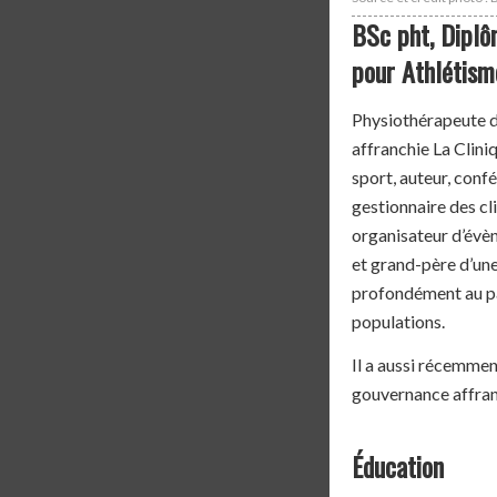
BSc pht, Diplô
pour Athlétis
Physiothérapeute de
affranchie La Clin
sport, auteur, conf
gestionnaire des c
organisateur d’évèn
et grand-père d’une 
profondément au par
populations.
Il a aussi récemmen
gouvernance affran
Éducation