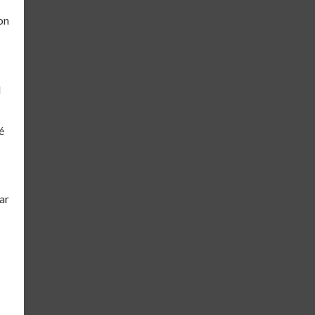
on
l
é
ar