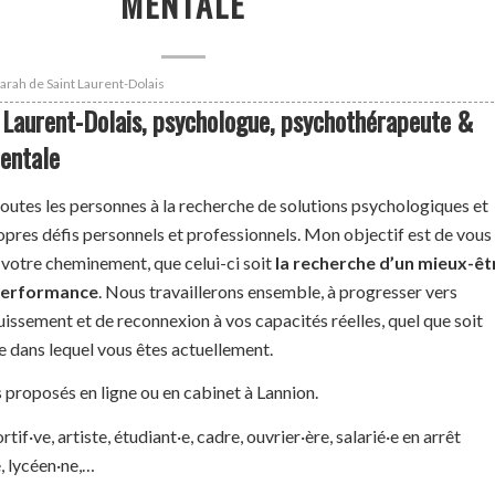
MENTALE
Sarah de Saint Laurent-Dolais
 Laurent-Dolais, psychologue, psychothérapeute &
entale
outes les personnes à la recherche de solutions psychologiques et
opres défis personnels et professionnels. Mon objectif est de vous
otre cheminement, que celui-ci soit
la recherche d’un mieux-êt
performance
. Nous travaillerons ensemble, à progresser vers
ssement et de reconnexion à vos capacités réelles, quel que soit
e dans lequel vous êtes actuellement.
oposés en ligne ou en cabinet à Lannion.
if·ve, artiste, étudiant·e, cadre, ouvrier·ère, salarié·e en arrêt
, lycéen·ne,…