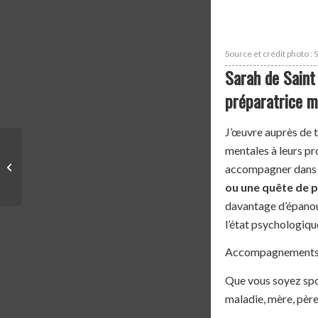
Source et crédit photo : 
Sarah de Saint
préparatrice m
J’œuvre auprès de t
mentales à leurs pr
PODCAST | LE
accompagner dans v
PODCAST DU COACH
ou une quête de 
davantage d’épanoui
l’état psychologiqu
Accompagnements pr
Que vous soyez sport
maladie, mère, père