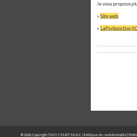
Je vous propose plu
»
Site web
»
LaPsySportive (I
© 2026 Copyright TOUT-COURT S.E.N.C. |
Politique de confidentialité
|
Polit