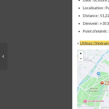
Localisation : P
Distance : 51,
Dénivelé : +35
Point d’intérêt :
»
Utilisez l’itinérai
STRAVA ART | PARIS |
LA FLEUR PARISIENNE