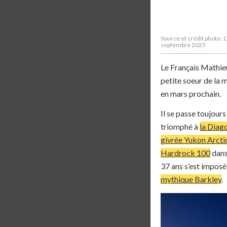
Source et crédit photo : L
septembre 2025
Le Français Mathieu
petite soeur de la 
en mars prochain.
Il se passe toujou
triomphé à
la Diag
givrée Yukon Arcti
Hardrock 100
dans
37 ans s’est imposé 
mythique Barkley
.