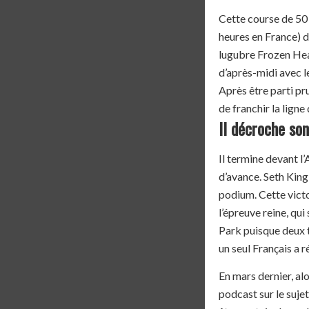
Cette course de 50 
heures en France) d
lugubre Frozen Head
d’après-midi avec l
Après être parti pr
de franchir la ligne 
Il décroche so
Il termine devant l
d’avance. Seth King
podium. Cette victo
l’épreuve reine, q
Park puisque deux t
un seul Français a r
En mars dernier, al
podcast sur le suje