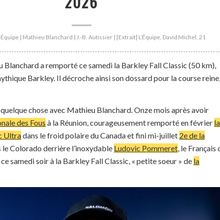
2026
’Équipe | Mathieu Blanchard | J.-B. Autissier | [Extrait] L’Équipe, David Michel, 21
 Blanchard a remporté ce samedi la Barkley Fall Classic (50 km),
mythique Barkley. Il décroche ainsi son dossard pour la course reine
rs quelque chose avec Mathieu Blanchard. Onze mois après avoir
onale des Fous
à la Réunion, courageusement remporté en février
la
c Ultra
dans le froid polaire du Canada et fini mi-juillet
2e de la
 le Colorado derrière l’inoxydable
Ludovic Pommeret
, le Français 
ce samedi soir à la Barkley Fall Classic, « petite soeur » de
la