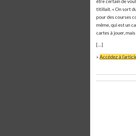
être certain de voul
titillait. «
On sort du
pour des courses co
même, qui est un ca
cartes à jouer, mais 
[…]
»
Accédez à l’articl