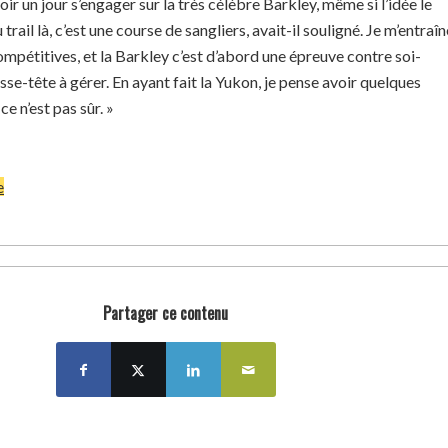
oir un jour s’engager sur la très célèbre Barkley, même si l’idée le
 trail là, c’est une course de sangliers
, avait-il souligné.
Je m’entraîn
mpétitives, et la Barkley c’est d’abord une épreuve contre soi-
sse-tête à gérer. En ayant fait la Yukon, je pense avoir quelques
ce n’est pas sûr.
»
e
Partager ce contenu