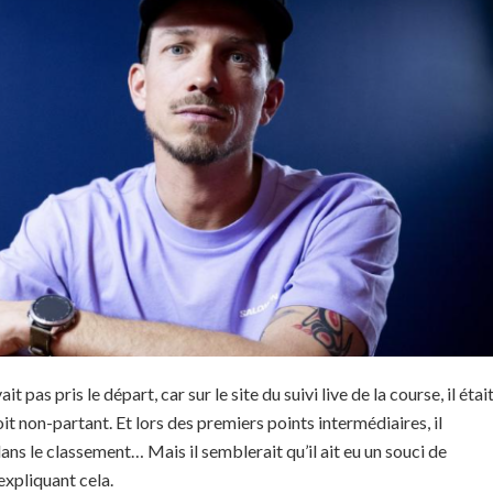
ait pas pris le départ, car sur le site du suivi live de la course, il étai
it non-partant. Et lors des premiers points intermédiaires, il
ans le classement… Mais il semblerait qu’il ait eu un souci de
expliquant cela.