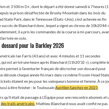
km et 3 500 m D+, dont le départ a été donné samedi à 7 heures (
epuis la prison désaffectée de Brushy Mountain dans les bois du
 State Park, dans le Tennessee (États-Unis), s’est achevée en fin
e succès de Blanchard donc, lequel a signé un chrono de 10h20’44 »
udemment, il a pris les commandes de la course à mi-parcours, ava
d’arrivée en solo.
n dossard pour la Barkley 2026
’Américain Ian Farris (43 ans) et avec 4 minutes et 11 secondes
, qui est arrivé une heure après Blanchard (11h20’32 »), complète l
ire permet à l’aventurier français de décrocher son dossard pour
ui se déroule chaque année fin mars dans ce même Frozen Head Stat
ickets étaient en jeu pour les vainqueurs homme et femme. À ce jo
éussi à être
finisher
: le Toulousain
Aurélien Sanchez en 2023
.
ors qu’il était de passage à L’Équipe pour une rencontre abonnés et 
t
des trails américains
, Mathieu Blanchard nous avait confié ne pas