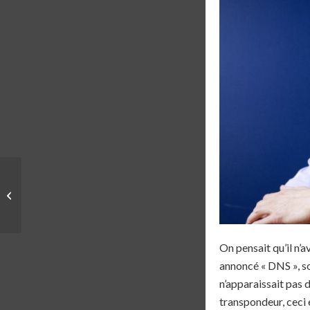
DÉFI | DÉJA PLUS DE
50 MARATHONS POUR
LE DÉFI 100
MARATHONS, 10
FONDATIO...
On pensait qu’il n’av
annoncé « DNS », so
n’apparaissait pas d
transpondeur, ceci 