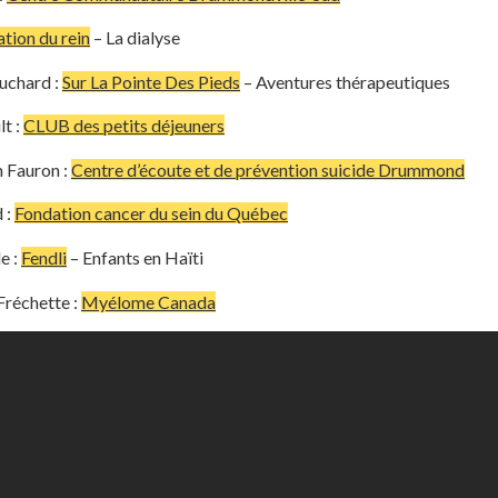
tion du rein
– La dialyse
uchard :
Sur La Pointe Des Pieds
– Aventures thérapeutiques
t :
CLUB des petits déjeuners
 Fauron :
Centre d’écoute et de prévention suicide Drummond
 :
Fondation cancer du sein du Québec
e :
Fendli
– Enfants en Haïti
Fréchette :
Myélome Canada