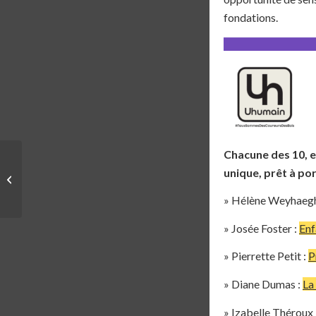
fondations.
Chacune des 10, e
ÉVÉNEMENT |
unique, prêt à po
TRAVERSÉE DES
MONTÉRÉGIENNES –
» Hélène Weyhaegh
ÉVÉNEMENT
BÉNÉFICE...
» Josée Foster :
Enf
» Pierrette Petit :
P
» Diane Dumas :
La
» Izabelle Théroux 