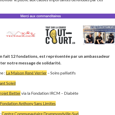
n fait 12 fondations, est représentée par un ambassadeur
rter notre message de solidarité.
e :
La Maison René Verrier
– Soins palliatifs
ant Soleil
rojet Better
via la Fondation IRCM – Diabète
 Fondation Anthony Sans Limites
:
Centre Communautaire Drummondville-Sud