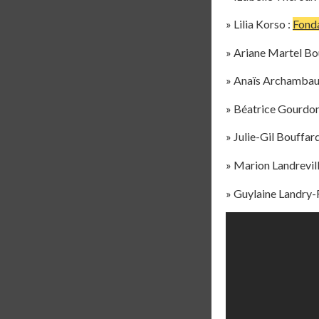
» Lilia Korso :
Fonda
» Ariane Martel Bo
» Anaïs Archambaul
» Béatrice Gourdon
» Julie-Gil Bouffard
» Marion Landrevill
» Guylaine Landry-