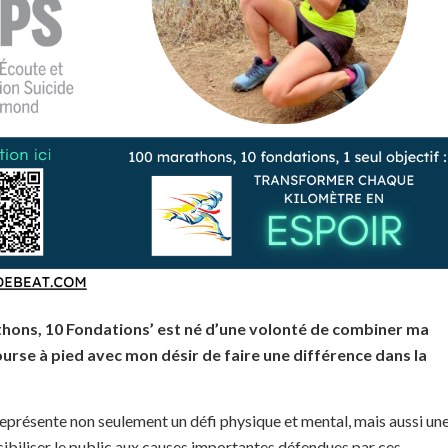
thons, 10 Fondations’ est né d’une volonté de combiner ma
ourse à pied avec mon désir de faire une différence dans la
présente non seulement un défi physique et mental, mais aussi un
ibiliser le public aux causes importantes défendues par ces