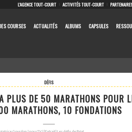
L’AGENCE TOUT-COURT
ACTIVITÉS TOUT-COURT
PARTENAIRE
DES COURSES
ACTUALITÉS
ALBUMS
CAPSULES
RESSOU
DÉFIS
ÉJA PLUS DE 50 MARATHONS POUR L
100 MARATHONS, 10 FONDATIONS
Béatrice Gourdon | nousTV | [Extrait] Les défis de Béat