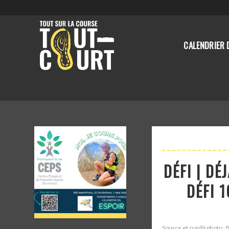
CALENDRIER 
DÉFI | D
DÉFI 
Source et crédit photo : 