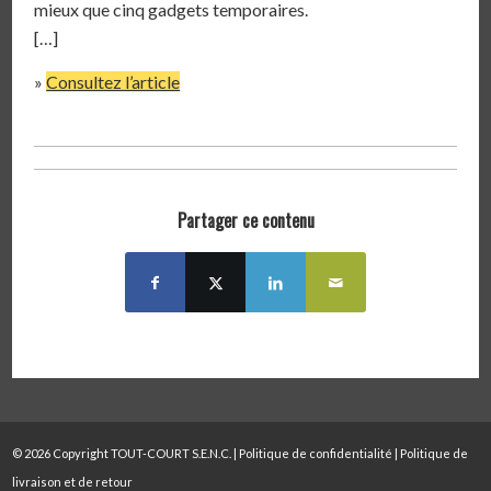
mieux que cinq gadgets temporaires.
[…]
»
Consultez l’article
Partager ce contenu
© 2026 Copyright TOUT-COURT S.E.N.C. |
Politique de confidentialité
|
Politique de
livraison et de retour