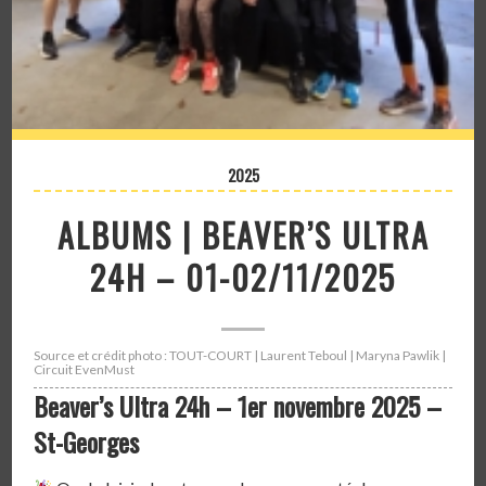
2025
ALBUMS | BEAVER’S ULTRA
24H – 01-02/11/2025
Source et crédit photo : TOUT-COURT | Laurent Teboul | Maryna Pawlik |
Circuit EvenMust
Beaver’s Ultra 24h –
1er novembre 2025 –
St-Georges