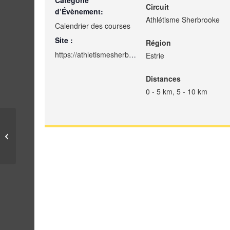
Catégorie
Circuit
d’Évènement:
Athlétisme Sherbrooke
Calendrier des courses
Site :
Région
https://athletismesherbrooke.com/
Estrie
Distances
0 - 5 km, 5 - 10 km
L’Apéro TOUT-COURT
– Live Insta – 13 Mars
2026