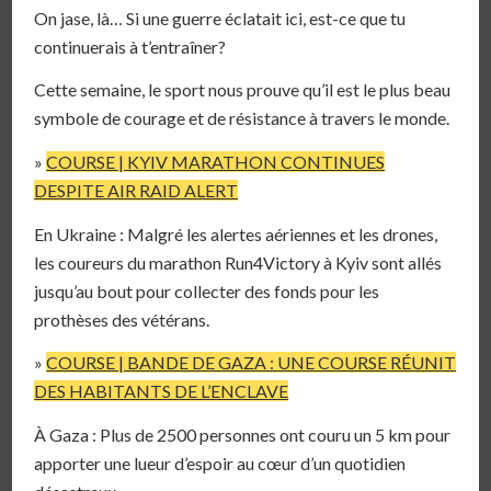
On jase, là… Si une guerre éclatait ici, est-ce que tu
continuerais à t’entraîner?
Cette semaine, le sport nous prouve qu’il est le plus beau
symbole de courage et de résistance à travers le monde.
»
COURSE | KYIV MARATHON CONTINUES
DESPITE AIR RAID ALERT
En Ukraine : Malgré les alertes aériennes et les drones,
les coureurs du marathon Run4Victory à Kyiv sont allés
jusqu’au bout pour collecter des fonds pour les
prothèses des vétérans.
»
COURSE | BANDE DE GAZA : UNE COURSE RÉUNIT
DES HABITANTS DE L’ENCLAVE
À Gaza : Plus de 2500 personnes ont couru un 5 km pour
apporter une lueur d’espoir au cœur d’un quotidien