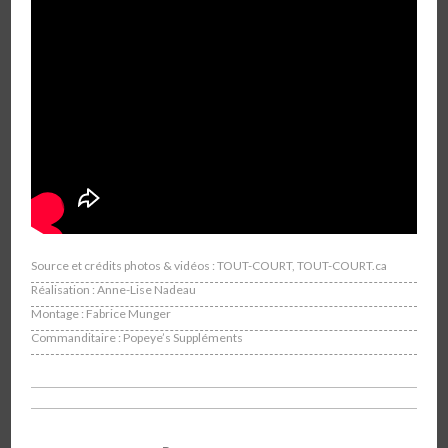
Source et crédits photos & vidéos : TOUT-COURT, TOUT-COURT.ca
Réalisation : Anne-Lise Nadeau
Montage : Fabrice Munger
Commanditaire :
Popeye’s Suppléments