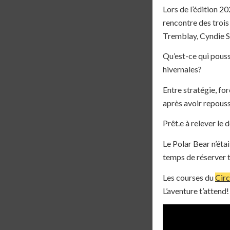
Lors de l’édition 2
rencontre des troi
Tremblay, Cyndie S
Qu’est-ce qui pouss
hivernales?
Entre stratégie, for
après avoir repouss
Prêt.e à relever le d
Le Polar Bear n’étai
temps de réserver ta
Les courses du
Cir
L’aventure t’attend!