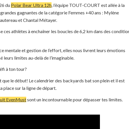
026 du
Polar Bear Ultra 12h
, l’équipe TOUT-COURT est allée à la
s grandes gagnantes de la catégorie Femmes +40 ans : Mylène
autereau et Chantal Métayer.
e ces athlètes à enchaîner les boucles de 6,2 km dans des conditio
ce mentale et gestion de l’effort, elles nous livrent leurs émotions
é leurs limites au-delà de l’imaginable.
éfi à ton tour?
t que le début! Le calendrier des backyards bat son plein et il est
 place sur la ligne de départ.
cuit EvenMust
sont un incontournable pour dépasser tes limites.