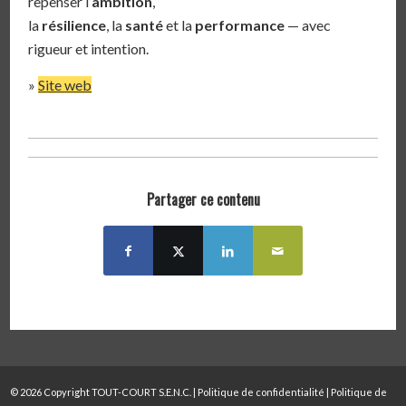
repenser l’
ambition
,
la
résilience
, la
santé
et la
performance
— avec
rigueur et intention.
»
Site web
Partager ce contenu
© 2026 Copyright TOUT-COURT S.E.N.C. |
Politique de confidentialité
|
Politique de