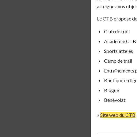
atteignez vos objec
Le CTB propose des
Club de trail
Académie CTB 
Sports attelés
Camp de trail
Entraînements p
Boutique en lig
Blogue
Bénévolat
»
Site web du CTB