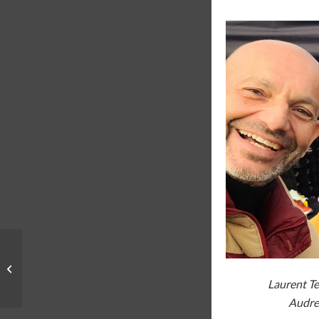
COMMUNAUTÉ | FAR-
OUEST TRAIL CREW
Laurent T
Audrey