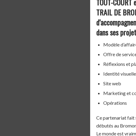
TOUT-COURT est
TRAIL DE BROM
d’accompagneme
dans ses proje
Modèle d’affair
Offre de servic
Réflexions et pl
Identité visuel
Site web
Marketing et c
Opérations
Ce partenariat fait
débutés au Bromont 
Le monde est vraim