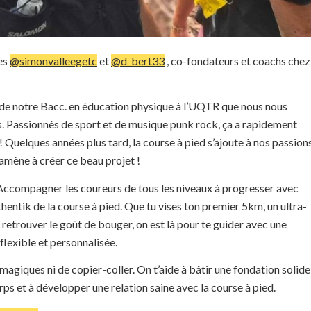
es
@simonvalleegetc
et
@d_bert33
, co-fondateurs et coachs chez
e de notre Bacc. en éducation physique à l’UQTR que nous nous
 Passionnés de sport et de musique punk rock, ça a rapidement
! Quelques années plus tard, la course à pied s’ajoute à nos passion
mène à créer ce beau projet !
Accompagner les coureurs de tous les niveaux à progresser avec
entik de la course à pied. Que tu vises ton premier 5km, un ultra-
 retrouver le goût de bouger, on est là pour te guider avec une
lexible et personnalisée.
 magiques ni de copier-coller. On t’aide à bâtir une fondation solide
s et à développer une relation saine avec la course à pied.