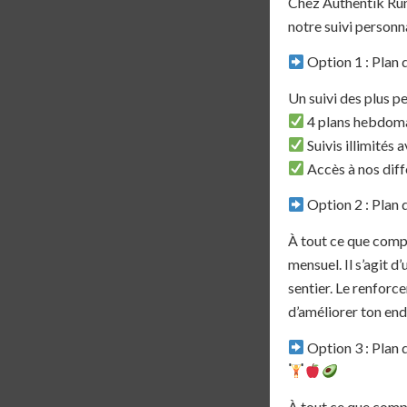
Chez Authentik Runn
notre suivi personna
Option 1 : Plan 
Un suivi des plus p
4 plans hebdomad
Suivis illimités 
Accès à nos diff
Option 2 : Plan
À tout ce que comp
mensuel. Il s’agit d
sentier. Le renforc
d’améliorer ton end
Option 3 : Plan 
À tout ce que compr