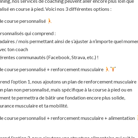
ing, nos services de coaching peuvent aller encore plus loin que
lisé en course à pied. Voici nos 3 différentes options :
de course personnalisé
ersonnalisés qui comprend :
aires / mois permettant ainsi de s’ajuster à n’importe quel mome
avec ton coach
érentes communautés (Facebook, Strava, etc.) !
 de course personnalisé + renforcement musculaire
rend l’option 1, nous ajoutons un plan de renforcement musculaire
’un plan non personnalisé, mais spécifique à la course à pied ou en
ement te permettra de bâtir une fondation encore plus solide,
urance musculaire et ta mobilité.
de course personnalisé + renforcement musculaire + alimentation
end l’option 2, nous ajoutons une structure alimentaire qui suit le