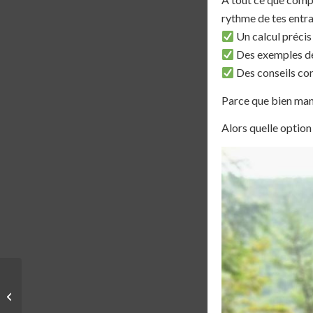
rythme de tes entr
Un calcul précis
Des exemples de 
Des conseils con
Parce que bien mang
Alors quelle option
PODCAST |
DOPAMIINE PODCAST