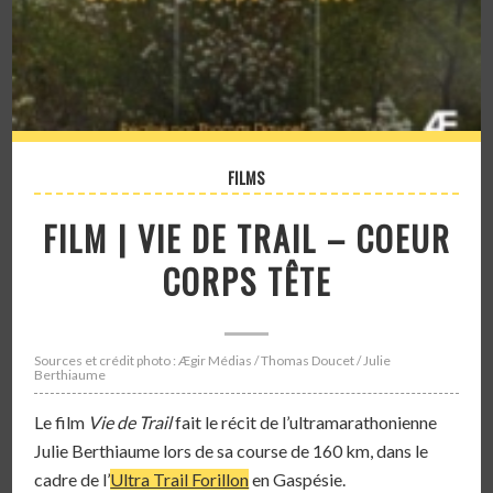
FILMS
FILM | VIE DE TRAIL – COEUR
CORPS TÊTE
Sources et crédit photo : Ægir Médias / Thomas Doucet / Julie
Berthiaume
Le film
Vie de Trail
fait le récit de l’ultramarathonienne
Julie Berthiaume lors de sa course de 160 km, dans le
cadre de l’
Ultra Trail Forillon
en Gaspésie.