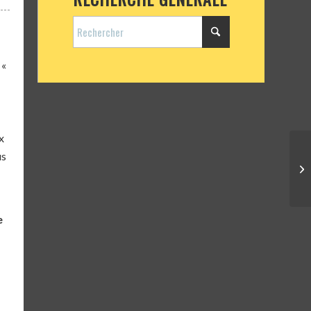
 «
x
us
e