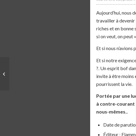
Aujourd’hui, nous d
travailler à devenir
riches et en bonne 
si on veut, on peut »
Et si nous n’avions p
Et si notre exigenc
RÉCOMPENSE | GALA
?. Un esprit bof da
CIRCUIT EVENMUST
invite à être moins
2025
pourrissent la vie.
Portée par une lu
à contre-courant 
nous-mêmes..
Date de parution
Éditeur : Flamm