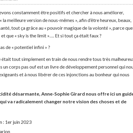
evons constamment être positifs et chercher à nous améliorer,
 « la meilleure version de nous-mêmes », afin d’être heureux, beaux,
santé, tout ça grâce au « pouvoir magique de la volonté », parce que
 et que « sky is the limit »…. Et si tout ça était faux ?
as de « potentiel infini » ?
e était tout simplement en train de nous rendre tous très malheureu
ns un corps pas ouf est un livre de développement personnel qui no
 exigeants et à nous libérer de ces injonctions au bonheur qui nous
cidité désarmante, Anne-Sophie Girard nous offre ici un guid
qui va radicalement changer notre vision des choses et de
 : 1er juin 2023
arion