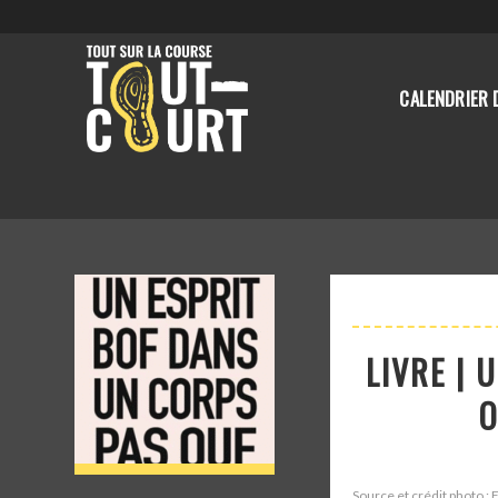
CALENDRIER 
LIVRE | 
O
Source et crédit photo :