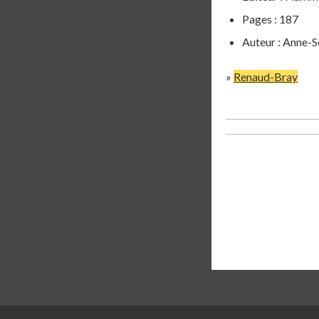
Pages : 187
Auteur : Anne-S
»
Renaud-Bray