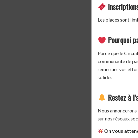
Inscription
Les places sont lim
Pourquoi pa
Parce que le Circuit
communauté de pass
remercier vos effor
solides.
Restez à l’
Nous annoncerons tr
sur nos réseaux soc
On vous attend