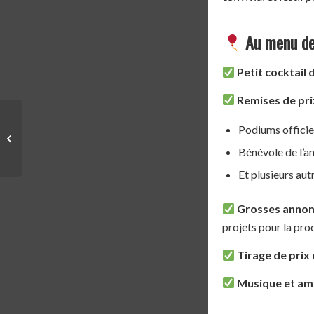
Au menu de 
Petit cocktail 
Remises de pri
LIVRE | COURIR :
Podiums officie
MÉDITATIONS
PHYSIQUES –
Bénévole de l’a
GUILLAUME LE BLANC
Et plusieurs aut
Grosses annon
projets pour la pro
Tirage de prix
Musique et am