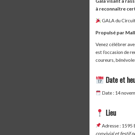
Gala visant à ra
à reconnaître cer
GALA du Circui
Propulsé par Mal
Venez célébrer avec
est l’occasion de r
coureurs, bénévoles
Date et he
Date : 14 nove
Lieu
Adresse : 1595 B
convivial et festi