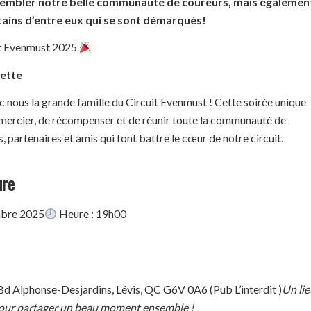
ssembler notre belle communauté de coureurs, mais égalemen
tains d’entre eux qui se sont démarqués!
t Evenmust 2025
lette
 nous la grande famille du Circuit Evenmust ! Cette soirée unique
emercier, de récompenser et de réunir toute la communauté de
, partenaires et amis qui font battre le cœur de notre circuit.
ure
mbre 2025
Heure : 19h00
d Alphonse-Desjardins, Lévis, QC G6V 0A6 (Pub L’interdit )
Un li
f pour partager un beau moment ensemble !