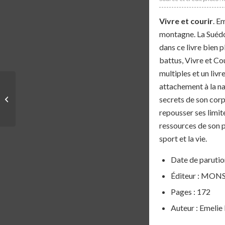
Vivre et courir
. E
montagne. La Suédoi
dans ce livre bien 
battus,
Vivre et Co
multiples et un liv
attachement à la na
LIVRE | LA BIBLE DU
RUNNING – JÉRÔME
secrets de son corp
SORDELLO
repousser ses limit
ressources de son p
sport et la vie.
Date de parutio
Éditeur : MON
Pages : 172
Auteur : Emelie 