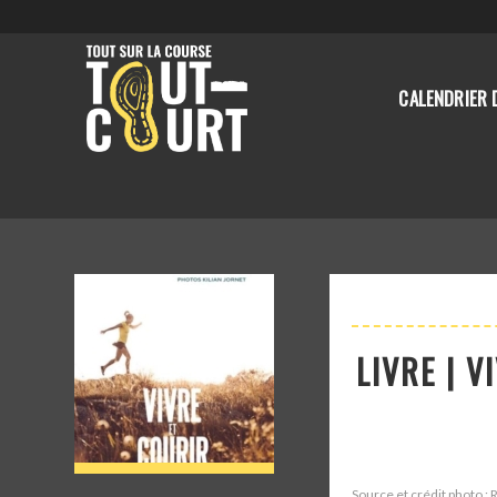
CALENDRIER 
LIVRE | 
Source et crédit photo :