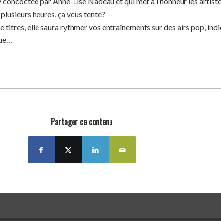
y concoctée par Anne-Lise Nadeau et qui met à l’honneur les artist
lusieurs heures, ça vous tente?
 titres, elle saura rythmer vos entraînements sur des airs pop, indi
que…
Partager ce contenu