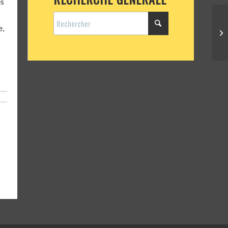
es
e,