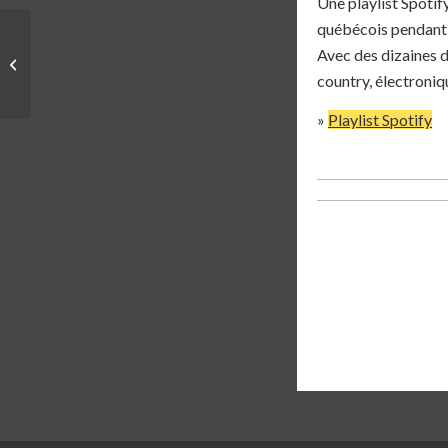
Une playlist Spotif
québécois pendant p
Avec des dizaines de
COACH | FÉLIX
GUÈVREMONT
country, électroni
»
Playlist Spotify