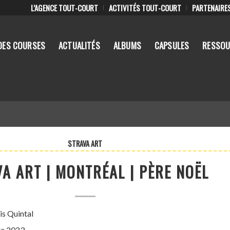
L’AGENCE TOUT-COURT
ACTIVITÉS TOUT-COURT
PARTENAIRE
DES COURSES
ACTUALITÉS
ALBUMS
CAPSULES
RESSOU
STRAVA ART
A ART | MONTRÉAL | PÈRE NOËL
is Quintal
re 2023