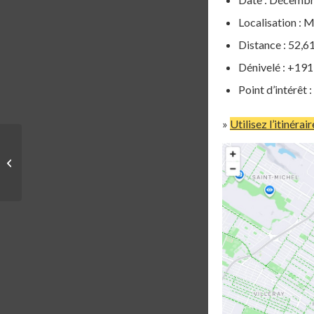
Localisation : 
Distance : 52,
Dénivelé : +19
Point d’intérêt 
»
Utilisez l’itinérai
STRAVA ART |
MONTRÉAL | CHIN
CHIN 2024