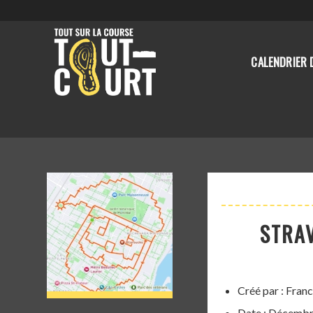
CALENDRIER 
STRAV
Créé par : Franc
Date : Décemb