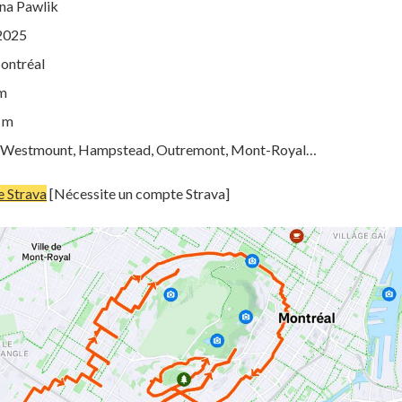
yna Pawlik
 2025
Montréal
km
0 m
t : Westmount, Hampstead, Outremont, Mont-Royal…
re Strava
[Nécessite un compte Strava]