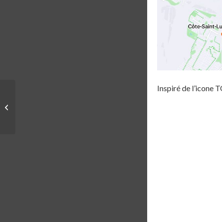
Inspiré de l’ico
CAPSULE #3 –
PLANIFIER SON
ENTRAÎNEMENT –
FÉLIX GUÈVREMONT