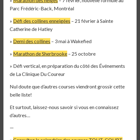
»
Marathon des neiges
– 7 février, nouvelle formule au
Parc Frédéric-Back, Montréal
»
Défi des collines enneigées
– 21 février à Sainte
Catherine de Hatley
»
Demi des collines
– 3 mai à Wakefied
»
Marathon de Sherbrooke
– 25 octobre
» Défi vertical, en préparation du côté des Événements
de La Clinique Du Coureur
Nul doute que d’autres courses viendront grossir cette
belle liste!
Et surtout, laissez-nous savoir si vous en connaissez
d’autres…
—
»
Consultez le calendrier des courses TOUT-COURT