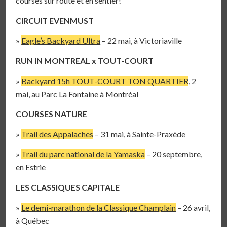
courses sur route et en sentier!
CIRCUIT EVENMUST
»
Eagle’s Backyard Ultra
– 22 mai, à Victoriaville
RUN IN MONTREAL x TOUT-COURT
»
Backyard 15h TOUT-COURT TON QUARTIER
, 2
mai, au Parc La Fontaine à Montréal
COURSES NATURE
»
Trail des Appalaches
– 31 mai, à Sainte-Praxède
»
Trail du parc national de la Yamaska
– 20 septembre,
en Estrie
LES CLASSIQUES CAPITALE
»
Le demi-marathon de la Classique Champlain
– 26 avril,
à Québec