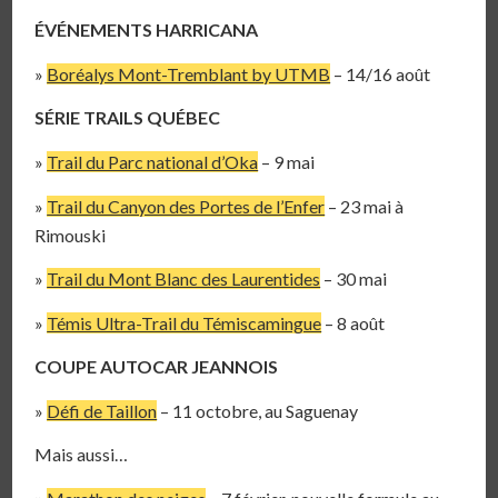
ÉVÉNEMENTS HARRICANA
»
Boréalys Mont-Tremblant by UTMB
– 14/16 août
SÉRIE TRAILS QUÉBEC
»
Trail du Parc national d’Oka
– 9 mai
»
Trail du Canyon des Portes de l’Enfer
– 23 mai à
Rimouski
»
Trail du Mont Blanc des Laurentides
– 30 mai
»
Témis Ultra-Trail du Témiscamingue
– 8 août
COUPE AUTOCAR JEANNOIS
»
Défi de Taillon
– 11 octobre, au Saguenay
Mais aussi…