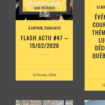
À L'AF
ÉVÉ
COUR
À L'AFFICHE
,
FLASH ACTU
THÉM
FLASH ACTU #47 –
LU
15/02/2026
DÉC
QUÉB
16 février, 2026
12