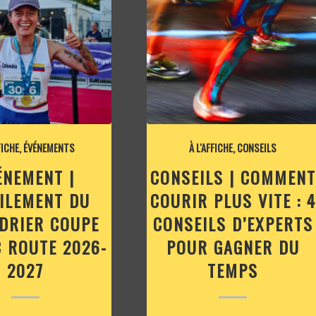
FICHE
,
ÉVÉNEMENTS
À L'AFFICHE
,
CONSEILS
ÉNEMENT |
CONSEILS | COMMENT
ILEMENT DU
COURIR PLUS VITE : 4
DRIER COUPE
CONSEILS D’EXPERTS
 ROUTE 2026-
POUR GAGNER DU
2027
TEMPS