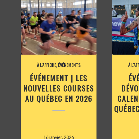
À L'AFFICHE
,
ÉVÉNEMENTS
À L'AF
ÉVÉNEMENT | LES
ÉV
NOUVELLES COURSES
DÉVO
AU QUÉBEC EN 2026
CALEN
QUÉBEC
16 janvier, 2026