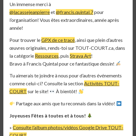
Un immense merci à
@lacassejeanpierre
et
@francis.quintal.7
pour
l’organisation! Vous êtes extraordinaires, année après
année!
Pour trouver le
GPX de ce tracé
, ainsi que plein d’autres
œuvres originales, rends-toi sur TOUT-COURT.ca, dans
la catégorie
Ressources
, puis
Strava Art
!
Bravo à Francis Quintal pour ce fantastique dessin!
Tu aimerais te joindre à nous pour d’autres événements
comme celui-ci? Consulte la section
Activités TOUT-
COURT
sur le site!
À bientôt!
Partage aux amis que tu reconnais dans la vidéo!
Joyeuses Fêtes à toutes et à tous!
»
Consulte l’album photos/vidéos Google Drive TOUT-
COURT