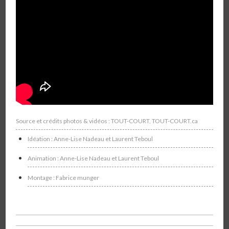
Source et crédits photos & vidéos : TOUT-COURT, TOUT-COURT.ca
Idéation : Anne-Lise Nadeau et Laurent Teboul
Animation : Anne-Lise Nadeau et Laurent Teboul
Montage : Fabrice munger