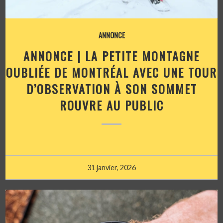
ANNONCE
ANNONCE | LA PETITE MONTAGNE
OUBLIÉE DE MONTRÉAL AVEC UNE TOUR
D’OBSERVATION À SON SOMMET
ROUVRE AU PUBLIC
31 janvier, 2026