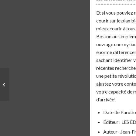
Et si vous pouviez 
courir sur le plan
mieux courir à tous
Boston ou simplemen
ouvrage une myriade
énorme différence d
sachant identifier 
récentes recherche
une petite révoluti
LIVRE | COURIR MIEUX
ajustez votre cont
– JEAN-FRANÇOIS
HARVEY
votre capacité de m
d’arrivée!
Date de Parution
Éditeur : LES
Auteur : Jean-F