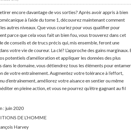
retirer encore davantage de vos sorties? Après avoir appris à bien
 biomécanique à l’aide du tome 1, découvrez maintenant comment
 les autres niveaux. Que vous couriez pour vous qualifier pour
t parce que cela vous fait un bien fou, vous trouverez dans cet
 de conseils et de trucs précis qui, mis ensemble, feront une
ans votre vie de coureur. La clé? L’approche des gains marginaux. 
vos potentiels d’amélioration et appliquer les données des plus
s dans le domaine, vous détiendrez tous les éléments pour entamer
on de votre entraînement. Augmentez votre tolérance à l’effort,
enu d’entraînement, améliorez votre aisance en sentier ou même
éditer en pleine action, et vous ne pourrez qu’être gagnant au fil
 : juin 2020
 ÉDITIONS DE L’HOMME
rançois Harvey