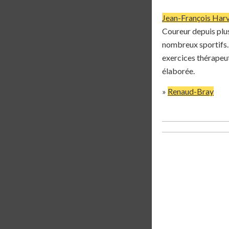
Jean-François Har
Coureur depuis plus 
nombreux sportifs. I
exercices thérapeut
élaborée.
»
Renaud-Bray