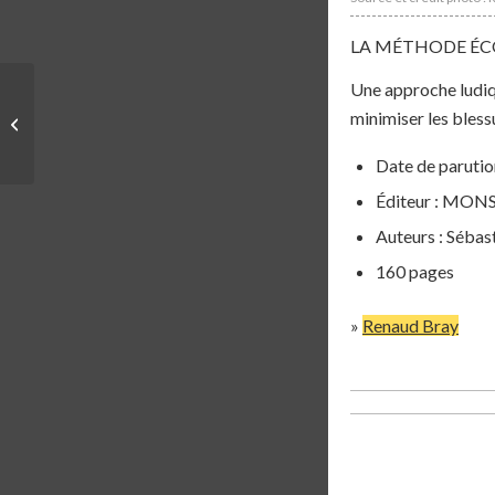
LA MÉTHODE ÉCO
Une approche ludiqu
LIVRE | L’ULTRA
minimiser les bless
MARATHON POUR LA
VIE – RICH ROLL
Date de parution
Éditeur : MON
Auteurs : Sébas
160 pages
»
Renaud Bray